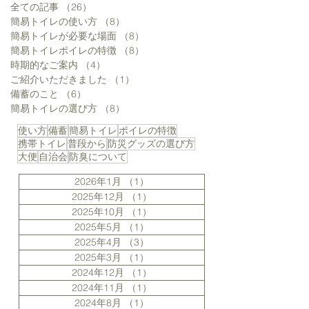
全ての記事
（26）
26件の記事
簡易トイレの使い方
（8）
8件の記事
簡易トイレが必要な場面
（8）
8件の記事
簡易トイレポイレの特徴
（8）
8件の記事
時期的なご案内
（4）
4件の記事
ご紹介いただきました
（1）
1件の記事
簡易トイレセットは色ん
トイレットペー
備蓄のこと
（6）
6件の記事
なものが入っている方が
蓄量
簡易トイレの選び方
（8）
8件の記事
いい？
使い方
備蓄
簡易トイレ
ポイレの特徴
携帯トイレ
普段から
防災グッズの選び方
大便
自治会
防臭について
2026年1月
（1）
1件の記事
2025年12月
（1）
1件の記事
2025年10月
（1）
1件の記事
2025年5月
（1）
1件の記事
2025年4月
（3）
3件の記事
2025年3月
（1）
1件の記事
2024年12月
（1）
1件の記事
2024年11月
（1）
1件の記事
2024年8月
（1）
1件の記事