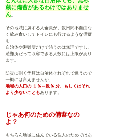
どんなに大きな自治体でも、無尽
蔵に備蓄があるわけではありませ
ん
。
その地域に属する人全員が、数日間不自由な
く飲み食いしてトイレにも行けるような備蓄
を
自治体や避難所だけで賄うのは無理ですし、
避難所だって収容できる人数には上限があり
ます。
防災に割く予算は自治体それぞれで違うので
一概には言えませんが、
地域の人口の １％～数％ 分、もしくはそれ
より少ないことも
あります。
じゃあ何のための備蓄なの
よ？ 
もちろん地域に住んでいる住人のためではあ