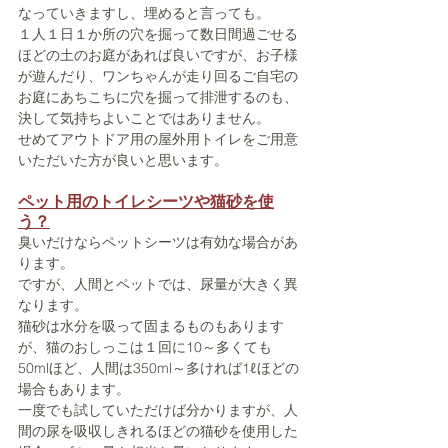
なっていきますし、埋めると言っても。
１人１日１か所の穴を掘って数日間過ごせる
ほどの土のお庭があれば良いですが、お子様
が遊んだり、ワンちゃんが走り回るご自宅の
お庭にあちこちに穴を掘って排泄するのも、
決して気持ちよいことではありません。
せめてアウトドア用の屋外用トイレをご用意
いただいた方が良いと思います。
ペット用のトイレシーツや猫砂を使
う？
臭いだけならペットシーツは有効な場合があ
ります。
ですが、人間とペットでは、尿量が大きく異
なります。
猫砂は水分を吸って固まるものもあります
が、猫のおしっこは１回に10～多くても
50mlほど、人間は350ml～多ければ1ℓほどの
場合もあります。
一度でも試していただけば分かりますが、人
間の尿を吸収しきれるほどの猫砂を使用した