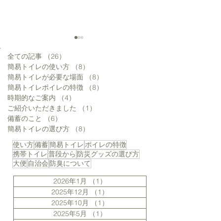
全ての記事
（26）
26件の記事
簡易トイレの使い方
（8）
8件の記事
簡易トイレが必要な場面
（8）
8件の記事
簡易トイレポイレの特徴
（8）
8件の記事
時期的なご案内
（4）
4件の記事
ご紹介いただきました
（1）
1件の記事
災害直後こそ「携帯トイ
企業の防災備蓄
備蓄のこと
（6）
6件の記事
レの使い方」を徹底する
始めたらいいで
簡易トイレの選び方
（8）
8件の記事
使い方
備蓄
簡易トイレ
ポイレの特徴
携帯トイレ
普段から
防災グッズの選び方
大便
自治会
防臭について
2026年1月
（1）
1件の記事
2025年12月
（1）
1件の記事
2025年10月
（1）
1件の記事
2025年5月
（1）
1件の記事