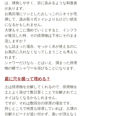
は、揮発しやすく、目に染みるような刺激臭
があります。
お風呂場にツンとしたおしっこのニオイが充
満して、汲み取り式トイレよりもひどい状況
になるかもしれません。
大便もそこに溜めていくとすると、インフラ
が復活した時、その排泄物は下水にそのまま
流しますか？
もし詰まった場合、せっかく水が使えるのに
お風呂に入れなくなってしまうことも考えら
れます。
シャワーだけなら…とはいえ、溜まった排泄
物の横でシャワーを浴びることになります。
庭に穴を掘って埋める？
土は排泄物を分解してくれるので、排泄物を
土とよく混ぜて数日置くことで分解されてニ
オイはなくなるかもしれません。
ですが、それは数回分の排泄の場合です。
同じところで何度も排泄していれば、土壌の
分解スピードが追い付かず、臭いが消えなく