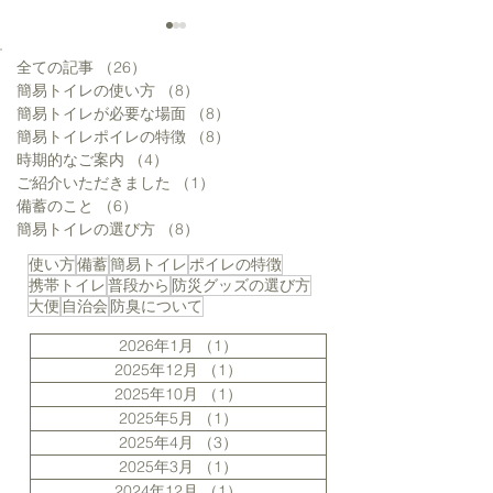
全ての記事
（26）
26件の記事
簡易トイレの使い方
（8）
8件の記事
簡易トイレが必要な場面
（8）
8件の記事
簡易トイレポイレの特徴
（8）
8件の記事
時期的なご案内
（4）
4件の記事
ご紹介いただきました
（1）
1件の記事
ポイレの排便袋、薄いけ
簡易トイレでの
備蓄のこと
（6）
6件の記事
ど破れない？（動画を追
理について
簡易トイレの選び方
（8）
8件の記事
加しました）
使い方
備蓄
簡易トイレ
ポイレの特徴
携帯トイレ
普段から
防災グッズの選び方
大便
自治会
防臭について
2026年1月
（1）
1件の記事
2025年12月
（1）
1件の記事
2025年10月
（1）
1件の記事
2025年5月
（1）
1件の記事
2025年4月
（3）
3件の記事
2025年3月
（1）
1件の記事
2024年12月
（1）
1件の記事