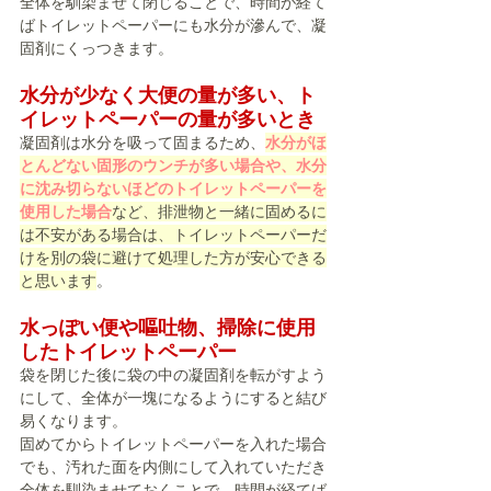
全体を馴染ませて閉じることで、時間が経て
ばトイレットペーパーにも水分が滲んで、凝
固剤にくっつきます。
水分が少なく大便の量が多い、ト
イレットペーパーの量が多いとき
凝固剤は水分を吸って固まるため、
水分がほ
とんどない固形のウンチが多い場合や、水分
に沈み切らないほどのトイレットペーパーを
使用した場合
など、排泄物と一緒に固めるに
は不安がある場合は、トイレットペーパーだ
けを別の袋に避けて処理した方が安心できる
と思います
。
水っぽい便や嘔吐物、掃除に使用
したトイレットペーパー
袋を閉じた後に袋の中の凝固剤を転がすよう
にして、全体が一塊になるようにすると結び
易くなります。
固めてからトイレットペーパーを入れた場合
でも、汚れた面を内側にして入れていただき
全体を馴染ませておくことで、時間が経てば