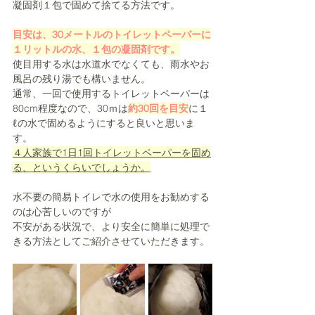
凝固剤１包で固めて捨てる方法です。
目安は、30メートルのトイレットペーパーに
１リットルの水、１包の凝固剤です。
使目用する水は水道水でなくても、雨水やお
風呂の残り湯でも構いません。
通常、一回で使用するトイレットペーパーは
80cm程度なので、30ｍは
約30回を目安
に１
ℓの水で固めるようにすると良いと思いま
す。
４人家族で1日1回トイレットペーパーを固め
る、というくらいでしょうか。
水不要の簡易トイレで水の使用をお勧めする
のは心苦しいのですが
不安がある状況で、より安全に簡単に処理で
きる方法としてご紹介させていただきます。